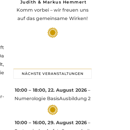
Judith & Markus Hemmert
Komm vorbei – wir freuen uns
auf das gemeinsame Wirken!
ft
Da
t,
ie
NÄCHSTE VERANSTALTUNGEN
10:00
–
18:00
,
22. August 2026
–
r-
Numerologie BasisAusbildung 2
10:00
–
16:00
,
29. August 2026
–