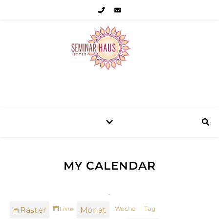
Seminarhaus Hemmert Eifel
MY CALENDAR
.
Woche
Tag
Liste
Raster
Monat
Ansicht
Anzeigen