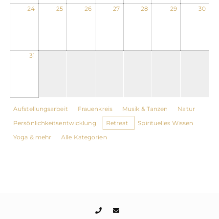
24
25
26
27
28
29
30
31
Kategorien
Aufstellungsarbeit
Frauenkreis
Musik & Tanzen
Natur
Persönlichkeitsentwicklung
Retreat
Spirituelles Wissen
Yoga & mehr
Alle Kategorien